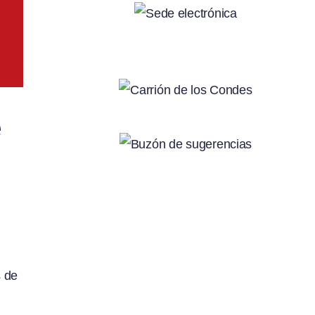
e
s de