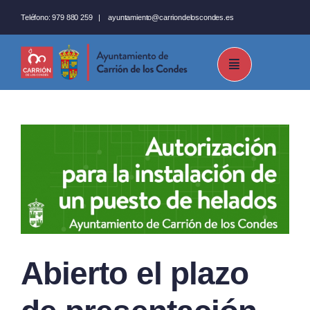
Saltar
Teléfono:
979 880 259
|
ayuntamiento@carriondeloscondes.es
al
contenido
Abierto el plazo