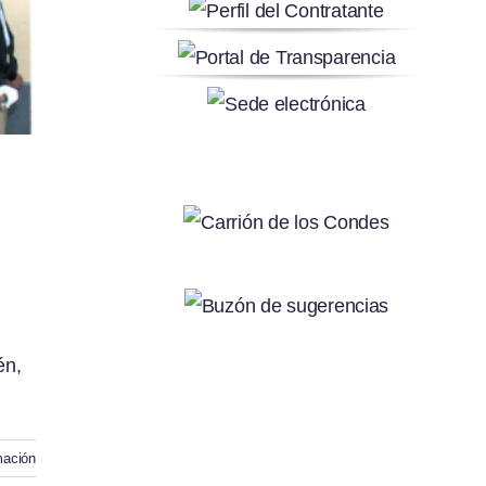
én,
mación