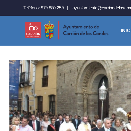
Saltar
Teléfono:
979 880 259
|
ayuntamiento@carriondeloscon
al
contenido
INIC