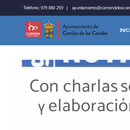
Saltar
Teléfono:
979 880 259
|
ayuntamiento@carriondeloscon
al
contenido
INIC