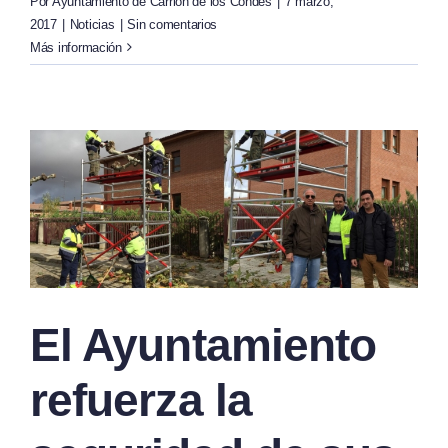
Por
Ayuntamiento de Carrión de los Condes
|
7 marzo,
2017
|
Noticias
|
Sin comentarios
Más información
El Ayuntamiento
refuerza la