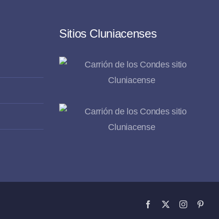
Sitios Cluniacenses
Facebook
X
Instagram
Pinte