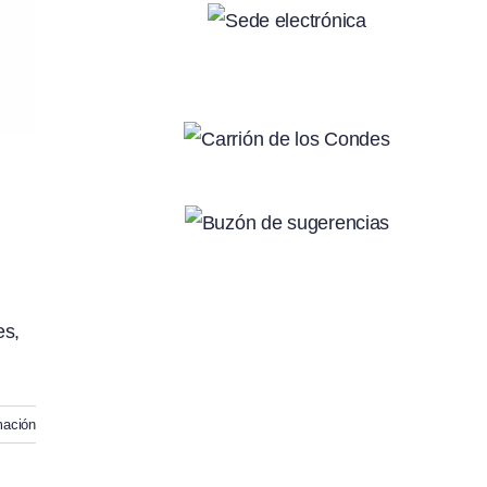
es,
mación