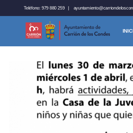
Saltar
Teléfono:
979 880 259
|
ayuntamiento@carriondeloscon
al
contenido
INIC