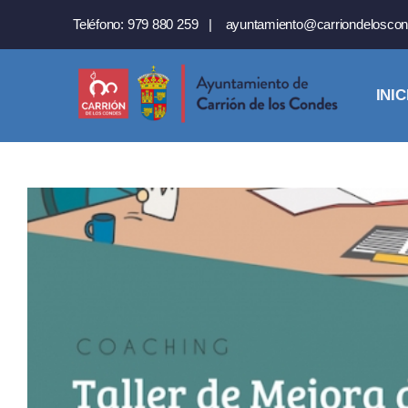
Saltar
Teléfono:
979 880 259
|
ayuntamiento@carriondeloscon
al
contenido
INIC