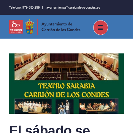
Saltar
Teléfono:
979 880 259
|
ayuntamiento@carriondeloscondes.es
al
contenido
El sábado se