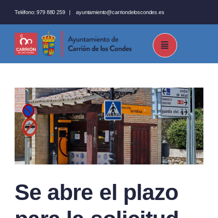
Saltar
Teléfono:
979 880 259
|
ayuntamiento@carriondeloscondes.es
al
contenido
Se abre el plazo