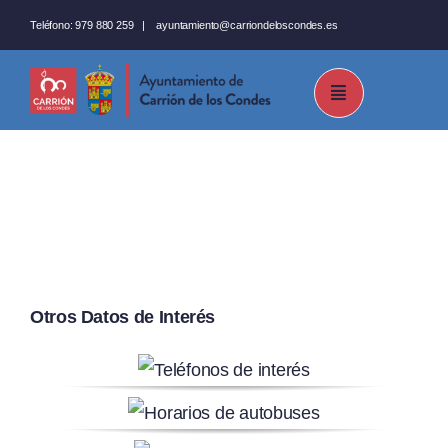
Saltar
Teléfono:
979 880 259
|
ayuntamiento@carriondeloscondes.es
al
contenido
Otros Datos de Interés