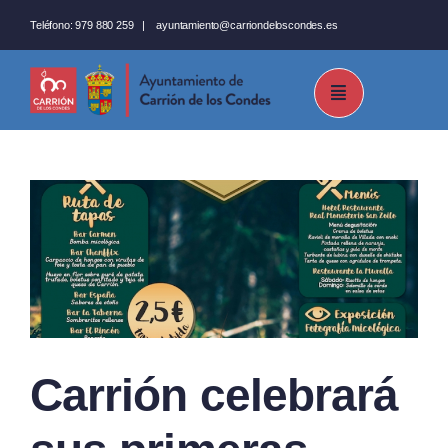
Saltar
Teléfono:
979 880 259
|
ayuntamiento@carriondeloscondes.es
al
contenido
Carrión celebrará