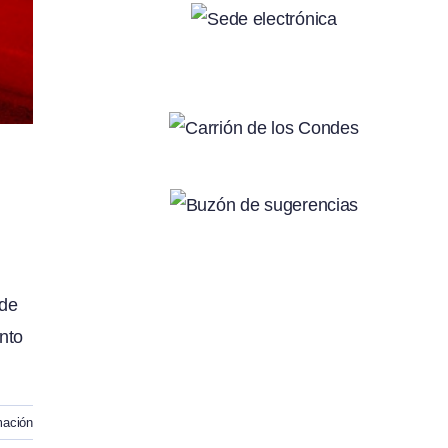
 de
nto
mación