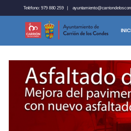
Saltar
Teléfono:
979 880 259
|
ayuntamiento@carriondeloscon
al
contenido
INIC