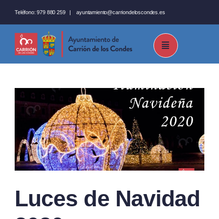
Saltar
Teléfono:
979 880 259
|
ayuntamiento@carriondeloscondes.es
al
contenido
Luces de Navidad