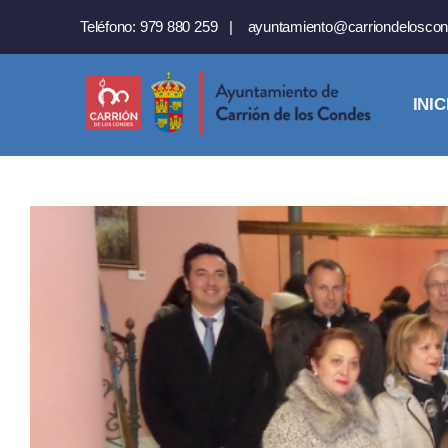
Saltar
Teléfono:
979 880 259
|
ayuntamiento@carriondeloscon
al
contenido
INIC