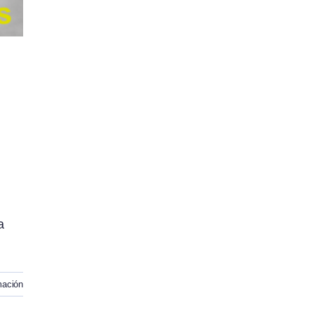
a
mación