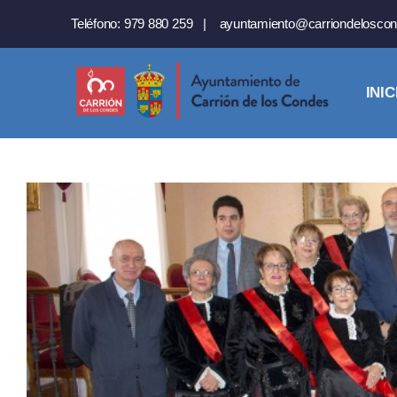
Saltar
Teléfono:
979 880 259
|
ayuntamiento@carriondeloscon
al
contenido
INIC