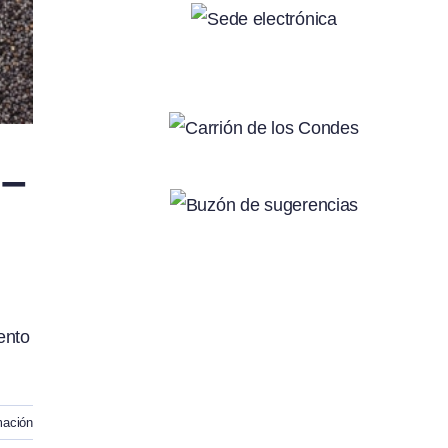
 –
ento
mación