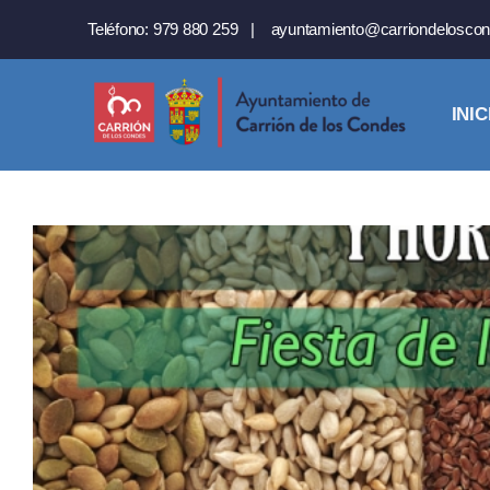
Saltar
Teléfono:
979 880 259
|
ayuntamiento@carriondeloscon
al
contenido
INIC