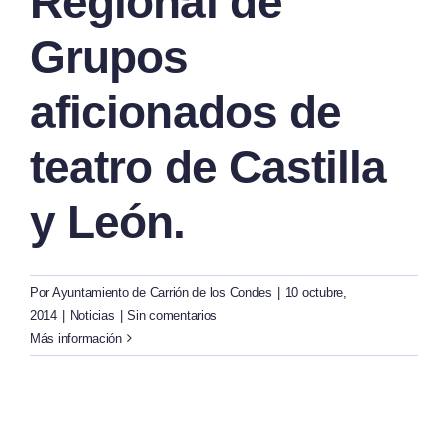
Regional de
Grupos
aficionados de
teatro de Castilla
y León.
Por
Ayuntamiento de Carrión de los Condes
|
10 octubre,
2014
|
Noticias
|
Sin comentarios
Más información