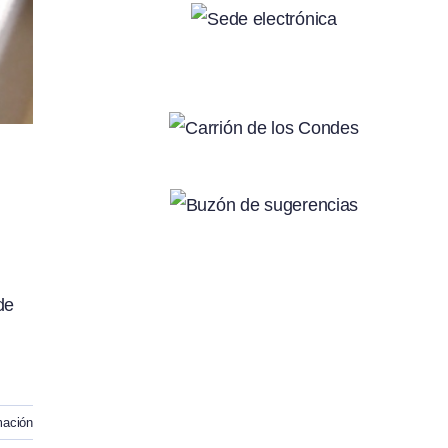
de
mación