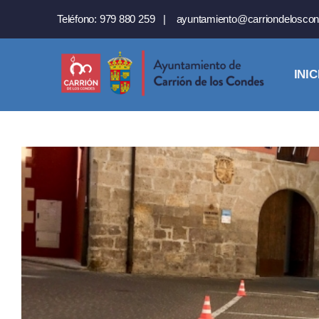
Saltar
Teléfono:
979 880 259
|
ayuntamiento@carriondeloscon
al
contenido
INIC