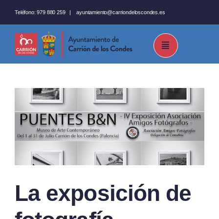
Saltar
Teléfono:
979 880 259
|
ayuntamiento@carriondeloscondes.es
al
contenido
La exposición de