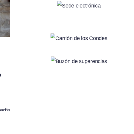
a
mación