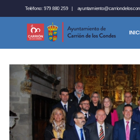
Saltar
Teléfono:
979 880 259
|
ayuntamiento@carriondeloscon
al
contenido
INIC