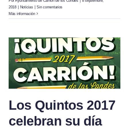
Por
Ayuntamiento de Carrión de los Condes
|
8 septiembre,
2018
|
Noticias
|
Sin comentarios
Más información
Los Quintos 2017
celebran su día