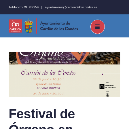
Saltar
Teléfono:
979 880 259
|
ayuntamiento@carriondeloscondes.es
al
contenido
Festival de