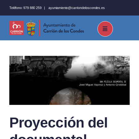
Saltar
Teléfono:
979 880 259
|
ayuntamiento@carriondeloscondes.es
al
contenido
Proyección del