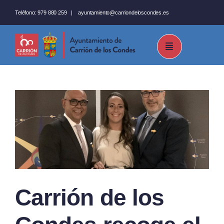
Saltar
Teléfono:
979 880 259
|
ayuntamiento@carriondeloscondes.es
al
contenido
Carrión de los