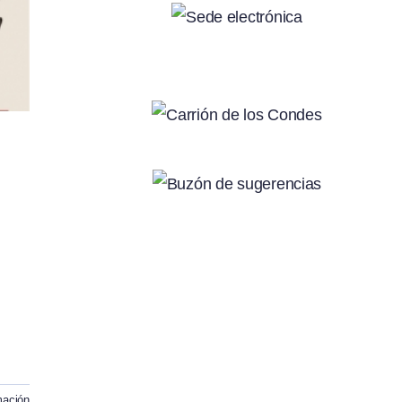
.
mación