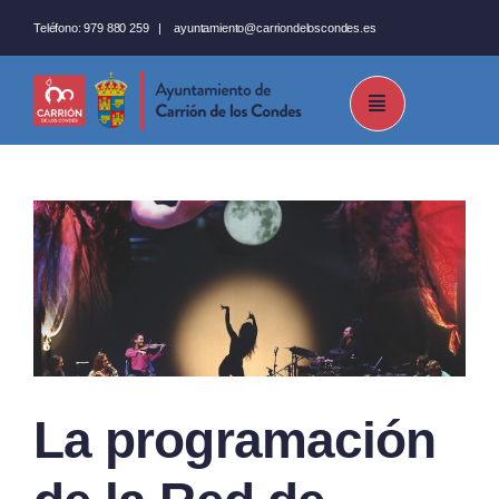
Saltar
Teléfono:
979 880 259
|
ayuntamiento@carriondeloscondes.es
al
contenido
La programación