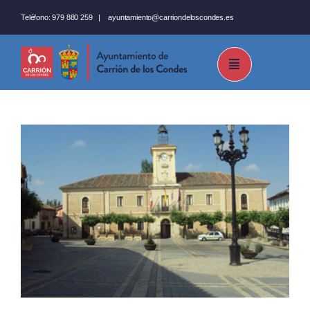
Saltar
Teléfono:
979 880 259
|
ayuntamiento@carriondeloscondes.es
al
contenido