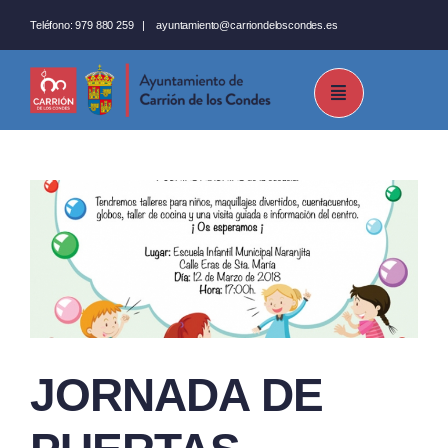
Saltar
Teléfono:
979 880 259
|
ayuntamiento@carriondeloscondes.es
al
contenido
JORNADA DE