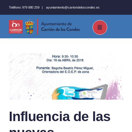
Saltar
Teléfono:
979 880 259
|
ayuntamiento@carriondeloscondes.es
al
contenido
Influencia de las