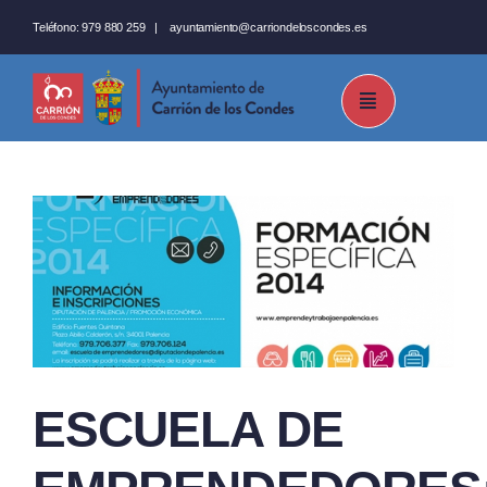
Saltar
Teléfono:
979 880 259
|
ayuntamiento@carriondeloscondes.es
al
contenido
ESCUELA DE