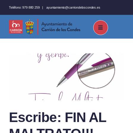
Saltar
Teléfono:
979 880 259
|
ayuntamiento@carriondeloscondes.es
al
contenido
Escribe: FIN AL