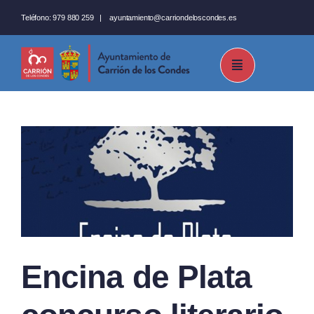
Saltar
Teléfono:
979 880 259
|
ayuntamiento@carriondeloscondes.es
al
contenido
Encina de Plata