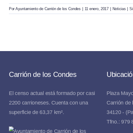
Por
Ayuntamiento de Carrión de los Condes
|
11 enero, 2017
|
Noticias
|
S
Carrión de los Condes
Ubicació
El censo actual está formado por casi
Plaza Mayo
2200 carrioneses. Cuenta con una
Carrión de
superficie de 63,37 km².
34120 - (Pa
Tfno.: 979