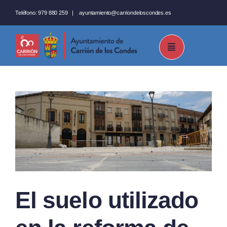
Saltar
Teléfono:
979 880 259
|
ayuntamiento@carriondeloscondes.es
al
contenido
El suelo utilizado