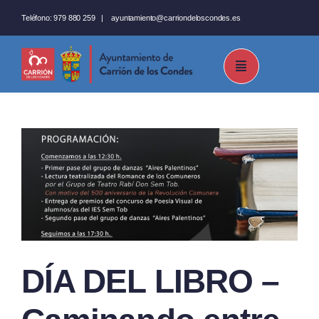
Saltar
Teléfono:
979 880 259
|
ayuntamiento@carriondeloscondes.es
al
contenido
DÍA DEL LIBRO –