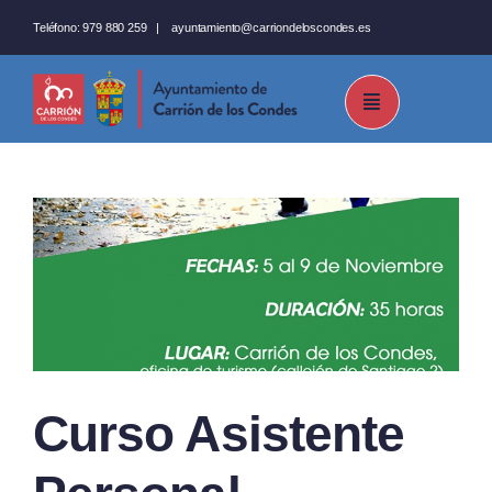
Saltar
Teléfono:
979 880 259
|
ayuntamiento@carriondeloscondes.es
al
contenido
Curso Asistente