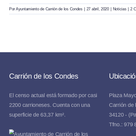
Por
Ayuntamiento de Carrión de los Condes
|
27 abril, 2020
|
Noticias
|
2 C
Carrión de los Condes
Ubicació
El censo actual está formado por casi
Plaza Mayo
2200 carrioneses. Cuenta con una
Carrión de
superficie de 63,37 km².
34120 - (Pa
Tfno.: 979