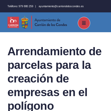
Saltar
Teléfono:
979 880 259
|
ayuntamiento@carriondeloscondes.es
al
contenido
Arrendamiento de
parcelas para la
creación de
empresas en el
polígono