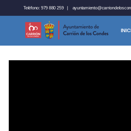
Saltar
Teléfono:
979 880 259
|
ayuntamiento@carriondeloscon
al
contenido
INIC