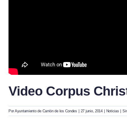
Video Corpus Chris
Por
Ayuntamiento de Carrión de los Condes
|
27 junio, 2014
|
Noticias
|
Si