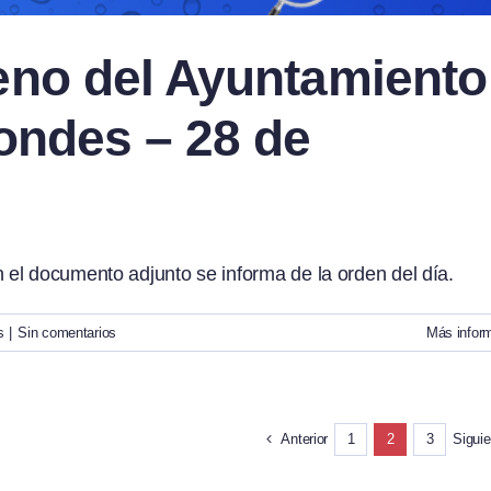
eno del Ayuntamiento
ondes – 28 de
el documento adjunto se informa de la orden del día.
s
|
Sin comentarios
Más infor
Anterior
Siguie
1
2
3