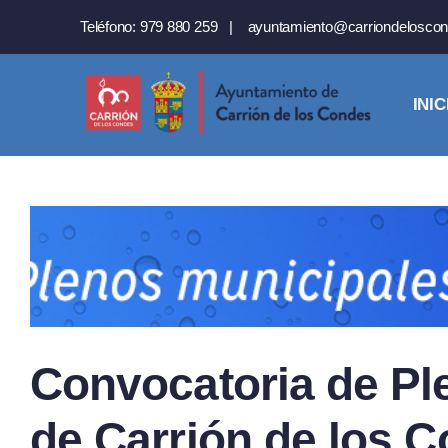
Saltar
Teléfono:
979 880 259
|
ayuntamiento@carriondeloscon
al
contenido
INIC
Convocatoria de Pl
de Carrión de los C