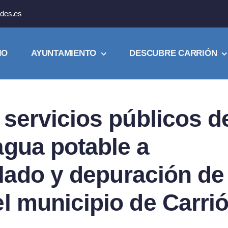
des.es
IO
AYUNTAMIENTO
DESCUBRE CARRIÓN
 servicios públicos d
agua potable a
illado y depuración de
l municipio de Carri