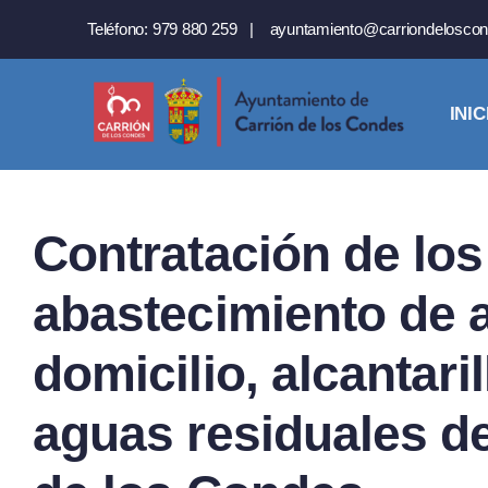
Saltar
Teléfono:
979 880 259
|
ayuntamiento@carriondeloscon
al
contenido
INIC
Contratación de los
abastecimiento de 
domicilio, alcantar
aguas residuales de