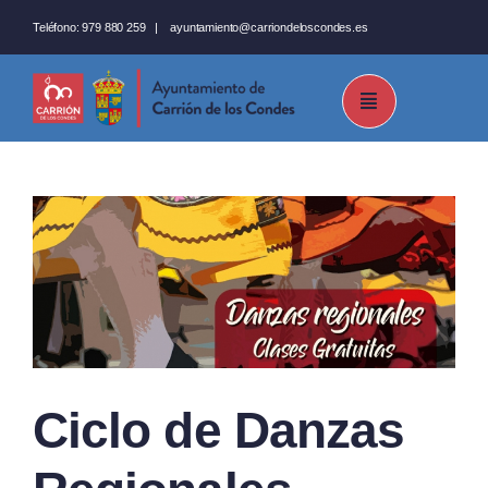
Saltar
Teléfono:
979 880 259
|
ayuntamiento@carriondeloscondes.es
al
contenido
Ciclo de Danzas