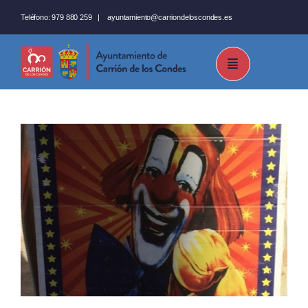
Saltar
Teléfono:
979 880 259
|
ayuntamiento@carriondeloscondes.es
al
contenido