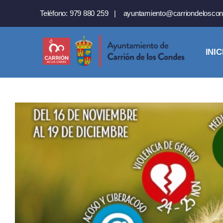
Saltar
Teléfono:
979 880 259
|
ayuntamiento@carriondeloscon
al
contenido
INIC