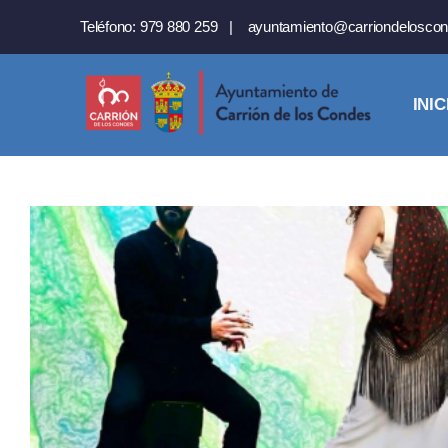
Saltar
Teléfono:
979 880 259
|
ayuntamiento@carriondeloscon
al
contenido
INIC