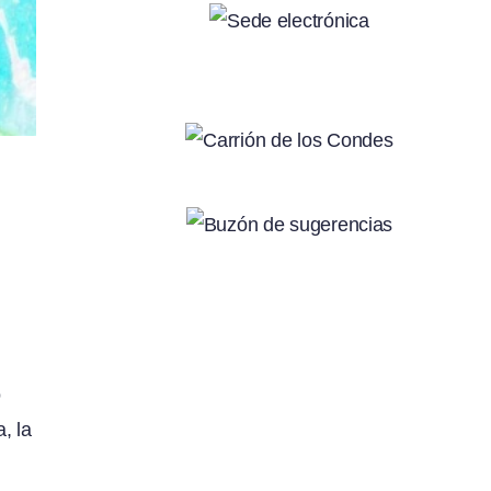
o
, la