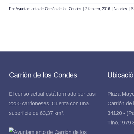
Por
Ayuntamiento de Carrión de los Condes
|
2 febrero, 2016
|
Noticias
|
S
Carrión de los Condes
Ubicació
El censo actual está formado por casi
Plaza Mayo
2200 carrioneses. Cuenta con una
Carrión de
superficie de 63,37 km².
34120 - (Pa
Tfno.: 979