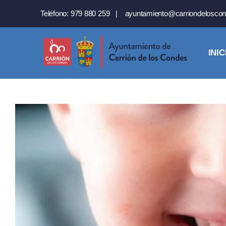
Saltar
Teléfono:
979 880 259
|
ayuntamiento@carriondeloscon
al
contenido
INIC