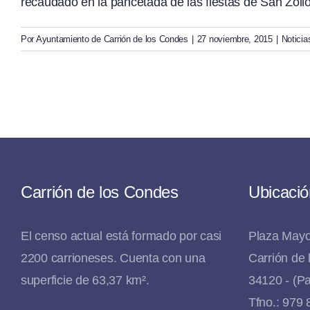
recaudado en la pancetada de las fiestas de San Zoilo 
Por
Ayuntamiento de Carrión de los Condes
|
27 noviembre, 2015
|
Noticia
Carrión de los Condes
Ubicació
El censo actual está formado por casi
Plaza Mayo
2200 carrioneses. Cuenta con una
Carrión de
superficie de 63,37 km².
34120 - (Pa
Tfno.: 979