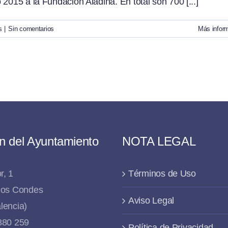
2015 a la Fundación Aladina. En total son 700 [...]
s
|
Sin comentarios
Más infor
n del Ayuntamiento
NOTA LEGAL
r, 1
Términos de Uso
 los Condes
Aviso Legal
lencia)
 880 259
Política de Privacidad