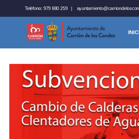
Saltar
Teléfono:
979 880 259
|
ayuntamiento@carriondeloscon
al
contenido
INIC