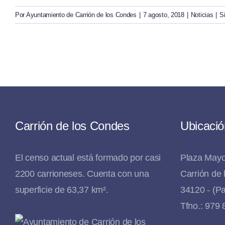
Por
Ayuntamiento de Carrión de los Condes
|
7 agosto, 2018
|
Noticias
|
S
Carrión de los Condes
Ubicació
El censo actual está formado por casi
Plaza Mayo
2200 carrioneses. Cuenta con una
Carrión de
superficie de 63,37 km².
34120 - (Pa
Tfno.: 979