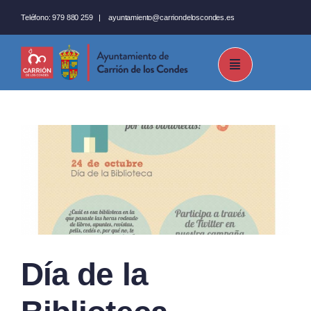
Saltar
Teléfono:
979 880 259
|
ayuntamiento@carriondeloscondes.es
al
contenido
Día de la