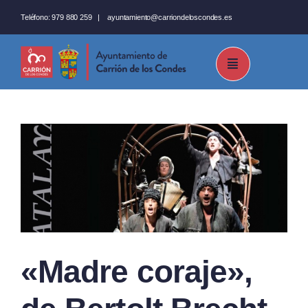
Saltar
Teléfono:
979 880 259
|
ayuntamiento@carriondeloscondes.es
al
contenido
«Madre coraje»,