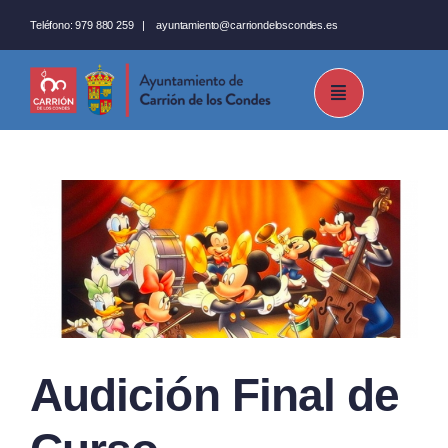
Saltar
Teléfono:
979 880 259
|
ayuntamiento@carriondeloscondes.es
al
contenido
Audición Final de